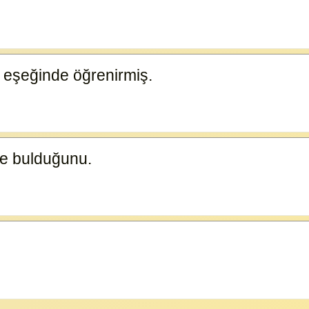
 eşeğinde öğrenirmiş.
23585
de bulduğunu.
23584