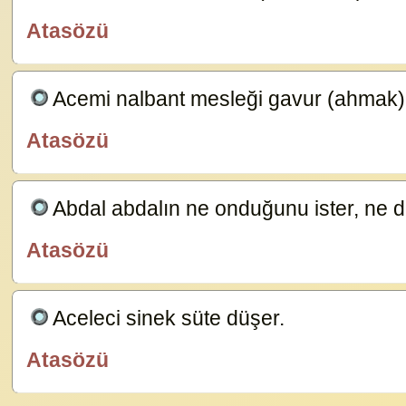
Atasözü
özlügüzelsözler.com
Acemi nalbant mesleği gavur (ahmak)
Atasözü
özlügüzelsözler.com
Abdal abdalın ne onduğunu ister, ne 
Atasözü
özlügüzelsözler.com
Aceleci sinek süte düşer.
23583
Atasözü
özlügüzelsözler.com