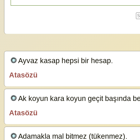
Ayvaz kasap hepsi bir hesap.
23629
Atasözü
özlügüzelsözler.com
Ak koyun kara koyun geçit başında bel
Atasözü
özlügüzelsözler.com
Adamakla mal bitmez (tükenmez).
23587