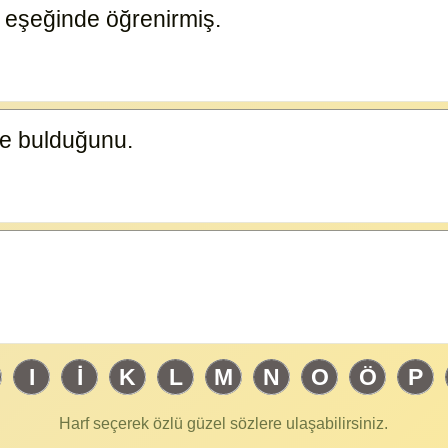
 eşeğinde öğrenirmiş.
23585
de bulduğunu.
23584
I
İ
K
L
M
N
O
Ö
P
Harf seçerek özlü güzel sözlere ulaşabilirsiniz.