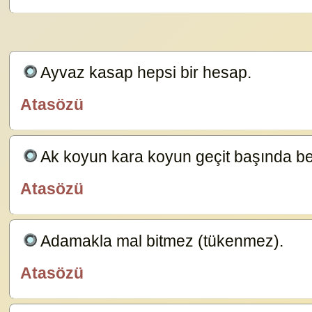
Ayvaz kasap hepsi bir hesap.
23629
Atasözü
özlügüzelsözler.com
Ak koyun kara koyun geçit başında bel
Atasözü
özlügüzelsözler.com
Adamakla mal bitmez (tükenmez).
23587
Atasözü
özlügüzelsözler.com