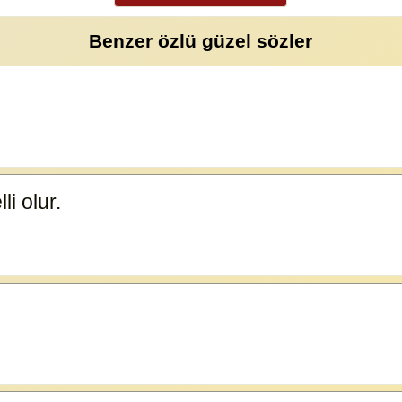
Benzer özlü güzel sözler
li olur.
23591