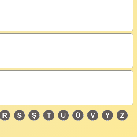
R
S
Ş
T
U
Ü
V
Y
Z