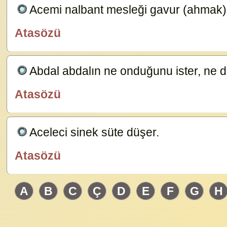
Acemi nalbant mesleği gavur (ahmak)
Atasözü
özlügüzelsözler.com
Abdal abdalın ne onduğunu ister, ne 
Atasözü
özlügüzelsözler.com
Aceleci sinek süte düşer.
23583
Atasözü
özlügüzelsözler.com
A
B
C
Ç
D
E
F
G
H