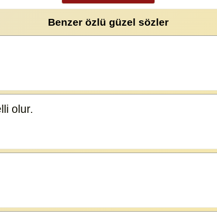
Benzer özlü güzel sözler
li olur.
23591