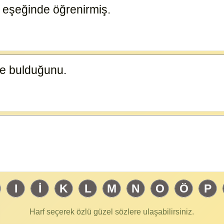
 eşeğinde öğrenirmiş.
23585
de bulduğunu.
23584
I
İ
K
L
M
N
O
Ö
P
Harf seçerek özlü güzel sözlere ulaşabilirsiniz.