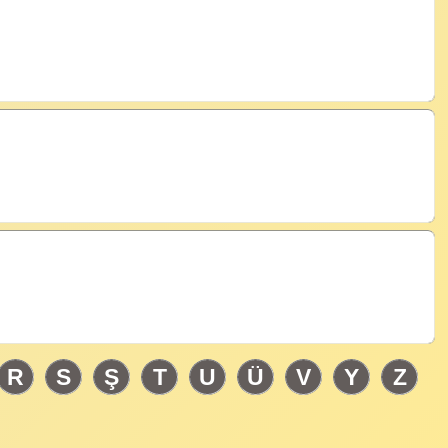
R
S
Ş
T
U
Ü
V
Y
Z