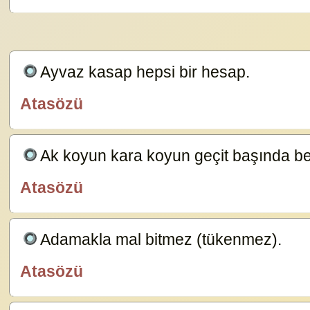
Ayvaz kasap hepsi bir hesap.
23629
Atasözü
özlügüzelsözler.com
Ak koyun kara koyun geçit başında bel
Atasözü
özlügüzelsözler.com
Adamakla mal bitmez (tükenmez).
23587
Atasözü
özlügüzelsözler.com