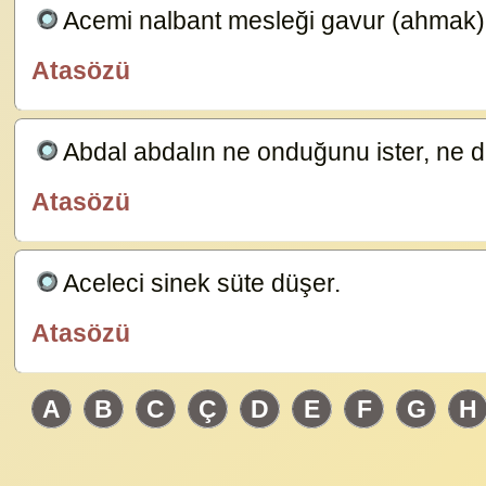
Acemi nalbant mesleği gavur (ahmak)
Atasözü
özlügüzelsözler.com
Abdal abdalın ne onduğunu ister, ne 
Atasözü
özlügüzelsözler.com
Aceleci sinek süte düşer.
23583
Atasözü
özlügüzelsözler.com
A
B
C
Ç
D
E
F
G
H