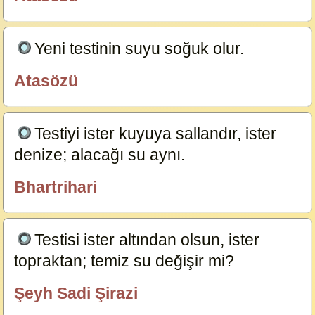
özlügüzelsözler.com
Yeni testinin suyu soğuk olur.
21378
Atasözü
özlügüzelsözler.com
Testiyi ister kuyuya sallandır, ister
denize; alacağı su aynı.
8677
Bhartrihari
özlügüzelsözler.com
Testisi ister altından olsun, ister
topraktan; temiz su değişir mi?
8676
Şeyh Sadi Şirazi
özlügüzelsözler.com