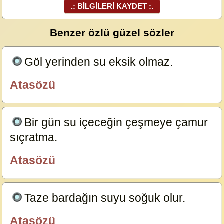
.: BİLGİLERİ KAYDET :.
Benzer özlü güzel sözler
Göl yerinden su eksik olmaz.
23665
Atasözü
özlügüzelsözler.com
Bir gün su içeceğin çeşmeye çamur
sıçratma.
23641
Atasözü
özlügüzelsözler.com
Taze bardağın suyu soğuk olur.
21915
Atasözü