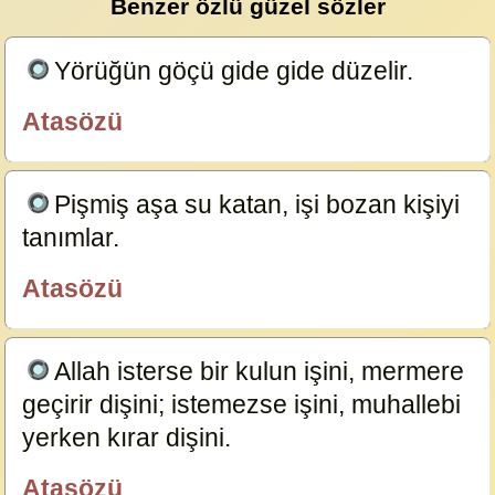
Benzer özlü güzel sözler
Yörüğün göçü gide gide düzelir.
23738
Atasözü
özlügüzelsözler.com
Pişmiş aşa su katan, işi bozan kişiyi
tanımlar.
23706
Atasözü
özlügüzelsözler.com
Allah isterse bir kulun işini, mermere
geçirir dişini; istemezse işini, muhallebi
yerken kırar dişini.
23596
Atasözü