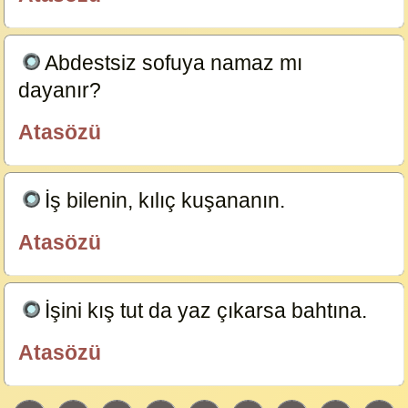
özlügüzelsözler.com
Abdestsiz sofuya namaz mı
dayanır?
22167
Atasözü
özlügüzelsözler.com
İş bilenin, kılıç kuşananın.
21699
Atasözü
özlügüzelsözler.com
İşini kış tut da yaz çıkarsa bahtına.
21697
Atasözü
özlügüzelsözler.com