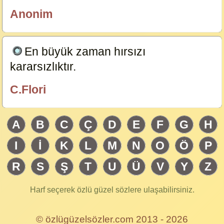
Anonim
özlügüzelsözler.com
En büyük zaman hırsızı
kararsızlıktır.
19389
C.Flori
özlügüzelsözler.com
A
B
C
Ç
D
E
F
G
H
I
İ
K
L
M
N
O
Ö
P
R
S
Ş
T
U
Ü
V
Y
Z
Harf seçerek özlü güzel sözlere ulaşabilirsiniz.
© özlügüzelsözler.com 2013 - 2026