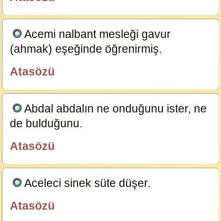
özlügüzelsözler.com
Acemi nalbant mesleği gavur
(ahmak) eşeğinde öğrenirmiş.
23585
Atasözü
özlügüzelsözler.com
Abdal abdalın ne onduğunu ister, ne
de bulduğunu.
23584
Atasözü
özlügüzelsözler.com
Aceleci sinek süte düşer.
23583
Atasözü
özlügüzelsözler.com