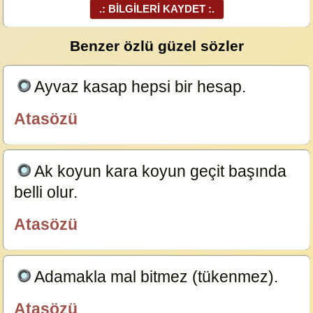
.: BİLGİLERİ KAYDET :.
Benzer özlü güzel sözler
Ayvaz kasap hepsi bir hesap.
23629
Atasözü
özlügüzelsözler.com
Ak koyun kara koyun geçit başında
belli olur.
23591
Atasözü
özlügüzelsözler.com
Adamakla mal bitmez (tükenmez).
23587
Atasözü