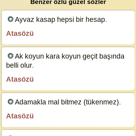
Benzer özlü güzel sözler
Ayvaz kasap hepsi bir hesap.
23629
Atasözü
özlügüzelsözler.com
Ak koyun kara koyun geçit başında
belli olur.
23591
Atasözü
özlügüzelsözler.com
Adamakla mal bitmez (tükenmez).
23587
Atasözü
özlügüzelsözler.com