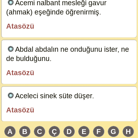
Acemi nalbant mesleği gavur
(ahmak) eşeğinde öğrenirmiş.
23585
Atasözü
özlügüzelsözler.com
Abdal abdalın ne onduğunu ister, ne
de bulduğunu.
23584
Atasözü
özlügüzelsözler.com
Aceleci sinek süte düşer.
23583
Atasözü
özlügüzelsözler.com
A
B
C
Ç
D
E
F
G
H