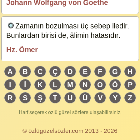
Johann Wolfgang von Goethe
özlügüzelsözler.com
Zamanın bozulması üç sebep iledir.
Bunlardan birisi de, âlimin hatasıdır.
14451
Hz. Ömer
özlügüzelsözler.com
A
B
C
Ç
D
E
F
G
H
I
İ
K
L
M
N
O
Ö
P
R
S
Ş
T
U
Ü
V
Y
Z
Harf seçerek özlü güzel sözlere ulaşabilirsiniz.
© özlügüzelsözler.com 2013 - 2026