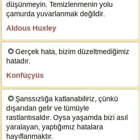
düşünmeyin. Temizlenmenin yolu
çamurda yuvarlanmak değildir.
24028
Aldous Huxley
özlügüzelsözler.com
Gerçek hata, bizim düzeltmediğimiz
hatadır.
24016
Konfüçyüs
özlügüzelsözler.com
Şanssızlığa katlanabiliriz, çünkü
dışarıdan gelir ve tümüyle
rastlantısaldır. Oysa yaşamda bizi asıl
yaralayan, yaptığımız hatalara
hayıflanmaktır.
23873