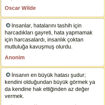
Oscar Wilde
özlügüzelsözler.com
İnsanlar, hatalarını tashih için
harcadıkları gayreti, hata yapmamak
için harcasalardı, insanlık çoktan
mutluluğa kavuşmuş olurdu.
19820
Anonim
ÖzlüGüzelSözler
İnsanın en büyük hatası şudur;
kendini olduğundan büyük görmek ya
da kendine hak ettiğinden az değer
vermek.
19325