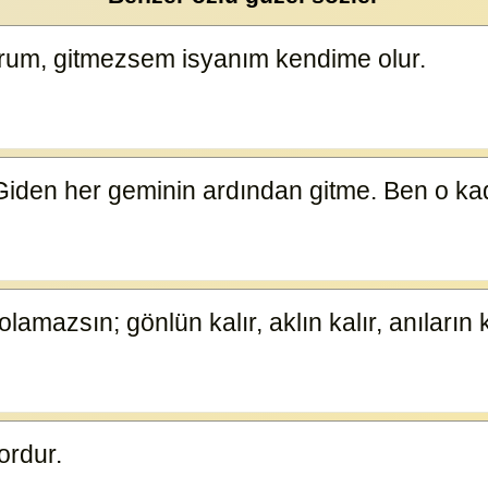
urum, gitmezsem isyanım kendime olur.
23964
Giden her geminin ardından gitme. Ben o k
olamazsın; gönlün kalır, aklın kalır, anıların k
ordur.
12755