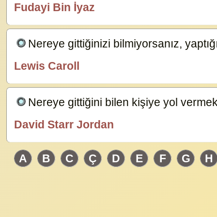
Fudayi Bin İyaz
özlügüzelsözler.com
Nereye gittiğinizi bilmiyorsanız, yaptı
Lewis Caroll
özlügüzelsözler.com
Nereye gittiğini bilen kişiye yol vermek
David Starr Jordan
özlügüzelsözler.com
A
B
C
Ç
D
E
F
G
H