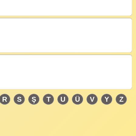
R
S
Ş
T
U
Ü
V
Y
Z