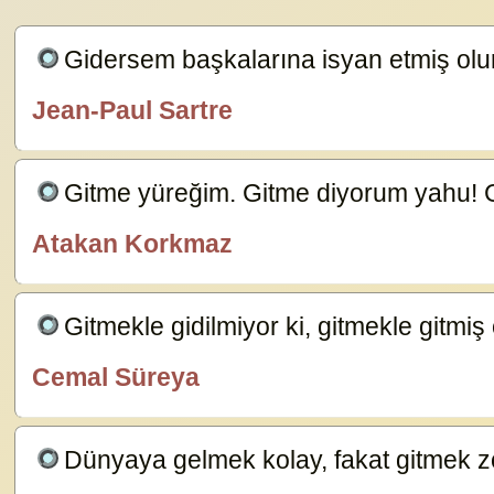
Gidersem başkalarına isyan etmiş ol
Jean-Paul Sartre
özlügüzelsözler.com
Gitme yüreğim. Gitme diyorum yahu! 
Atakan Korkmaz
ÖzlüGüzelSözler.com
Gitmekle gidilmiyor ki, gitmekle gitmiş 
Cemal Süreya
Laf Ebesi
Dünyaya gelmek kolay, fakat gitmek z