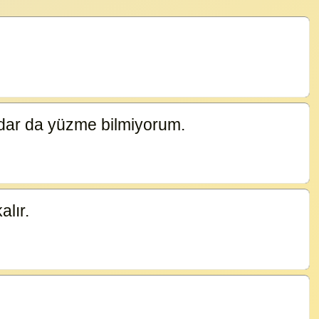
adar da yüzme bilmiyorum.
19856
alır.
19061