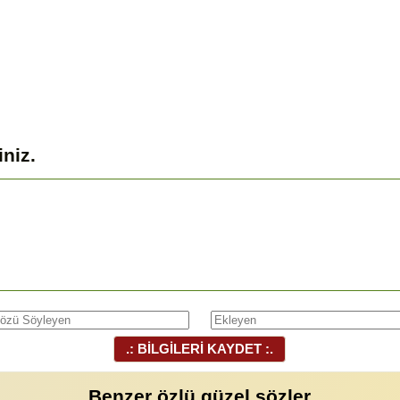
iniz.
.: BİLGİLERİ KAYDET :.
Benzer özlü güzel sözler