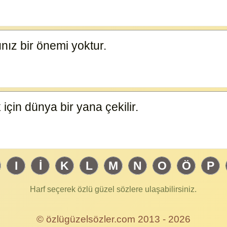
ğınız bir önemi yoktur.
12753
 için dünya bir yana çekilir.
12749
I
İ
K
L
M
N
O
Ö
P
Harf seçerek özlü güzel sözlere ulaşabilirsiniz.
© özlügüzelsözler.com 2013 - 2026