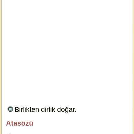
Birlikten dirlik doğar.
23642
Atasözü
özlügüzelsözler.com