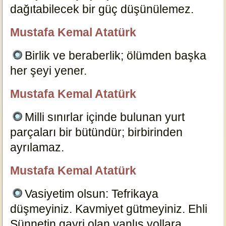
dağıtabilecek bir güç düşünülemez.
19471
Mustafa Kemal Atatürk
fafiye
Birlik ve beraberlik; ölümden başka
her şeyi yener.
19465
Mustafa Kemal Atatürk
Eda
Milli sınırlar içinde bulunan yurt
parçaları bir bütündür; birbirinden
ayrılamaz.
19472
Mustafa Kemal Atatürk
ben
Vasiyetim olsun: Tefrikaya
düşmeyiniz. Kavmiyet gütmeyiniz. Ehli
Sünnetin gayri olan yanlış yollara