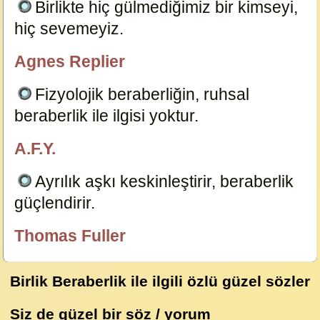
Birlikte hiç gülmediğimiz bir kimseyi,
hiç sevemeyiz.
13190
Agnes Replier
özlügüzelsözler.com
Fizyolojik beraberliğin, ruhsal
beraberlik ile ilgisi yoktur.
11648
A.F.Y.
özlügüzelsözler.com
Ayrılık aşkı keskinleştirir, beraberlik
güçlendirir.
3819
Thomas Fuller
özlügüzelsözler.com
Birlik Beraberlik ile ilgili özlü güzel sözler
Siz de güzel bir söz / yorum