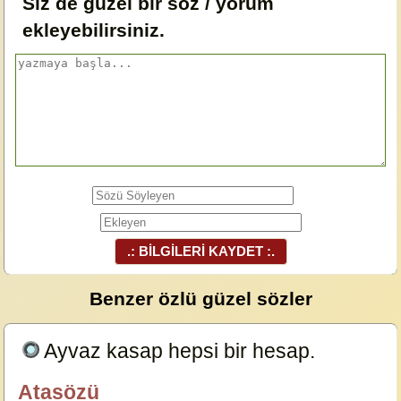
Siz de güzel bir söz / yorum
ekleyebilirsiniz.
.: BİLGİLERİ KAYDET :.
Benzer özlü güzel sözler
Ayvaz kasap hepsi bir hesap.
23629
Atasözü
özlügüzelsözler.com