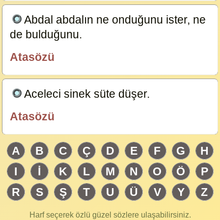
Abdal abdalın ne onduğunu ister, ne
de bulduğunu.
23584
Atasözü
özlügüzelsözler.com
Aceleci sinek süte düşer.
23583
Atasözü
özlügüzelsözler.com
A
B
C
Ç
D
E
F
G
H
I
İ
K
L
M
N
O
Ö
P
R
S
Ş
T
U
Ü
V
Y
Z
Harf seçerek özlü güzel sözlere ulaşabilirsiniz.