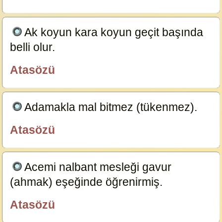
Ak koyun kara koyun geçit başında
belli olur.
23591
Atasözü
özlügüzelsözler.com
Adamakla mal bitmez (tükenmez).
23587
Atasözü
özlügüzelsözler.com
Acemi nalbant mesleği gavur
(ahmak) eşeğinde öğrenirmiş.
23585
Atasözü
özlügüzelsözler.com