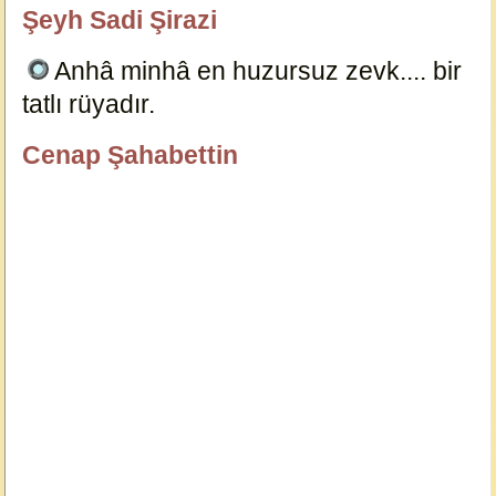
Şeyh Sadi Şirazi
özlügüzelsözler.com
Anhâ minhâ en huzursuz zevk.... bir
tatlı rüyadır.
13534
Cenap Şahabettin
özlügüzelsözler.com