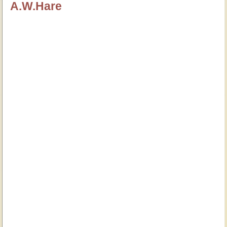
A.W.Hare
özlügüzelsözler.com