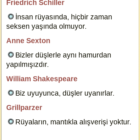
Friedrich Schiller
özlügüzelsözler.com
İnsan rüyasında, hiçbir zaman
seksen yaşında olmuyor.
13549
Anne Sexton
özlügüzelsözler.com
Bizler düşlerle aynı hamurdan
yapılmışızdır.
13536
William Shakespeare
özlügüzelsözler.com
Biz uyuyunca, düşler uyanırlar.
13535
Grillparzer
özlügüzelsözler.com
Rüyaların, mantıkla alışverişi yoktur.
13556