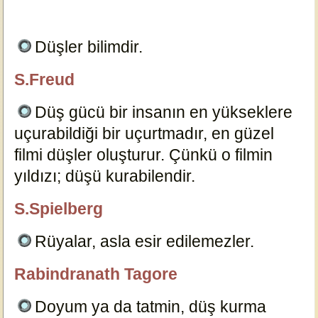
Düşler bilimdir.
13542
S.Freud
özlügüzelsözler.com
Düş gücü bir insanın en yükseklere
uçurabildiği bir uçurtmadır, en güzel
filmi düşler oluşturur. Çünkü o filmin
yıldızı; düşü kurabilendir.
13540
S.Spielberg
özlügüzelsözler.com
Rüyalar, asla esir edilemezler.
13553
Rabindranath Tagore
özlügüzelsözler.com
Doyum ya da tatmin, düş kurma