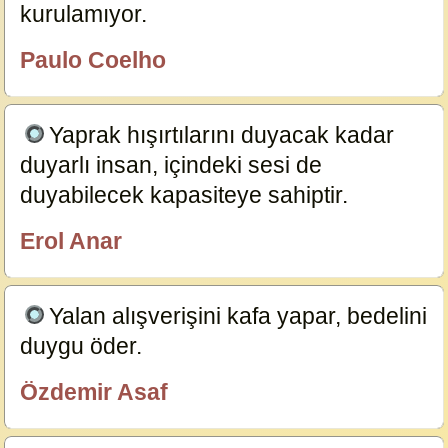
kurulamıyor.
23978
Paulo Coelho
özlügüzelsözler.com
Yaprak hışırtılarını duyacak kadar
duyarlı insan, içindeki sesi de
duyabilecek kapasiteye sahiptir.
6832
Erol Anar
özlügüzelsözler.com
Yalan alışverişini kafa yapar, bedelini
duygu öder.
6831
Özdemir Asaf
özlügüzelsözler.com