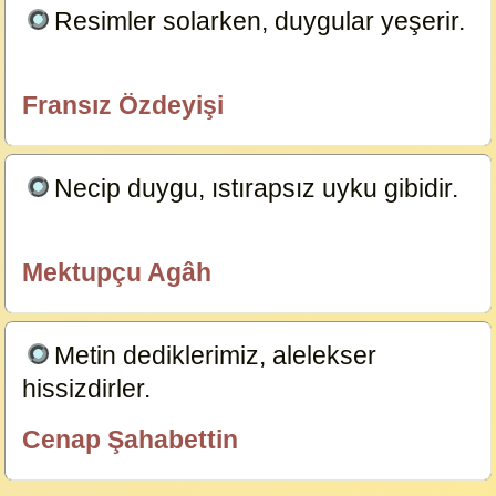
Resimler solarken, duygular yeşerir.
6830
Fransız Özdeyişi
özlügüzelsözler.com
Necip duygu, ıstırapsız uyku gibidir.
6829
Mektupçu Agâh
özlügüzelsözler.com
Metin dediklerimiz, alelekser
hissizdirler.
6828
Cenap Şahabettin
özlügüzelsözler.com