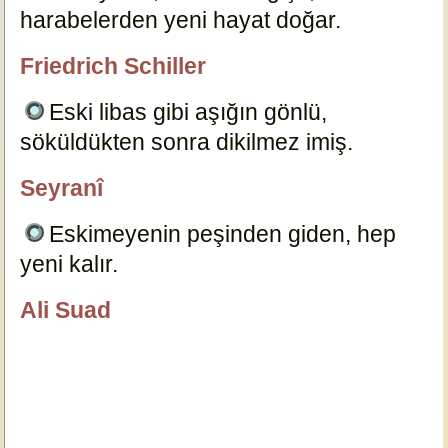
harabelerden yeni hayat doğar.
12126
Friedrich Schiller
özlügüzelsözler.com
Eski libas gibi aşığın gönlü,
söküldükten sonra dikilmez imiş.
12124
Seyranî
özlügüzelsözler.com
Eskimeyenin peşinden giden, hep
yeni kalır.
12129
Ali Suad
özlügüzelsözler.com