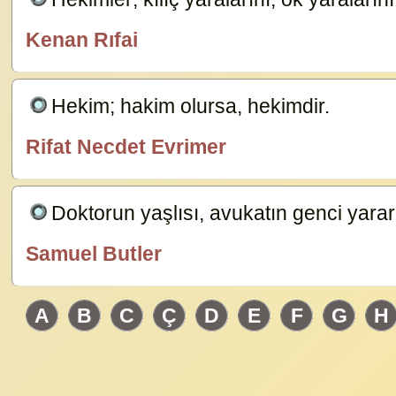
Kenan Rıfai
özlügüzelsözler.com
Hekim; hakim olursa, hekimdir.
14879
Rifat Necdet Evrimer
özlügüzelsözler.com
Doktorun yaşlısı, avukatın genci yararl
Samuel Butler
özlügüzelsözler.com
A
B
C
Ç
D
E
F
G
H