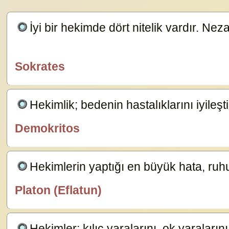
İyi bir hekimde dört nitelik vardır. N
14883
Sokrates
özlügüzelsözler.com
Hekimlik; bedenin hastalıklarını iyileştiri
Demokritos
özlügüzelsözler.com
Hekimlerin yaptığı en büyük hata, ru
Platon (Eflatun)
özlügüzelsözler.com
Hekimler; kılıç yaralarını, ok yaraların