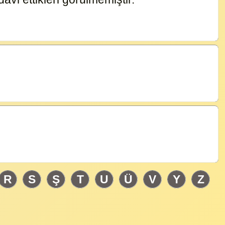
14880
R
S
Ş
T
U
Ü
V
Y
Z