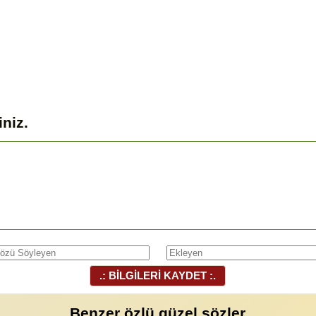
iniz.
.: BİLGİLERİ KAYDET :.
Benzer özlü güzel sözler