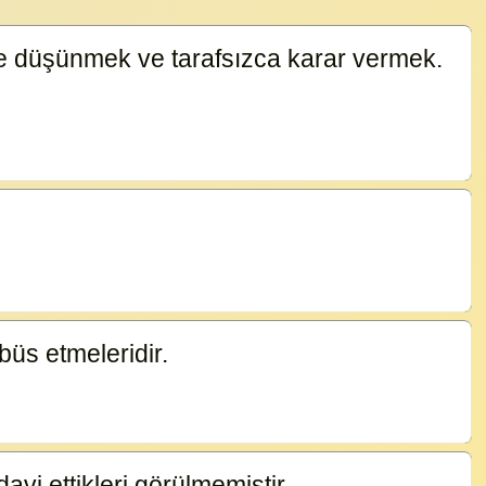
lice düşünmek ve tarafsızca karar vermek.
büs etmeleridir.
14881
davi ettikleri görülmemiştir.