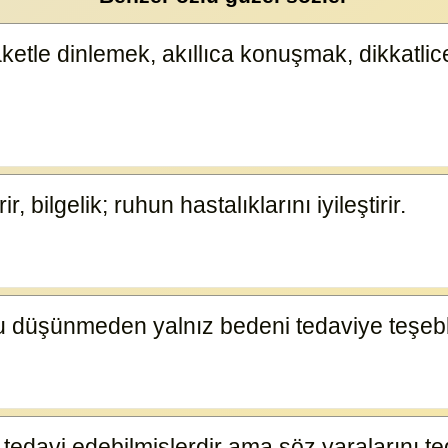
ezaketle dinlemek, akıllıca konuşmak, dikkat
r, bilgelik; ruhun hastalıklarını iyileştirir.
14882
hu düşünmeden yalnız bedeni tedaviye teşeb
ı tedavi edebilmişlerdir ama söz yaralarını te