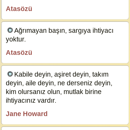
Atasözü
özlügüzelsözler.com
Ağrımayan başın, sargıya ihtiyacı
yoktur.
23590
Atasözü
özlügüzelsözler.com
Kabile deyin, aşiret deyin, takım
deyin, aile deyin, ne derseniz deyin,
kim olursanız olun, mutlak birine
ihtiyacınız vardır.
19357
Jane Howard
özlügüzelsözler.com