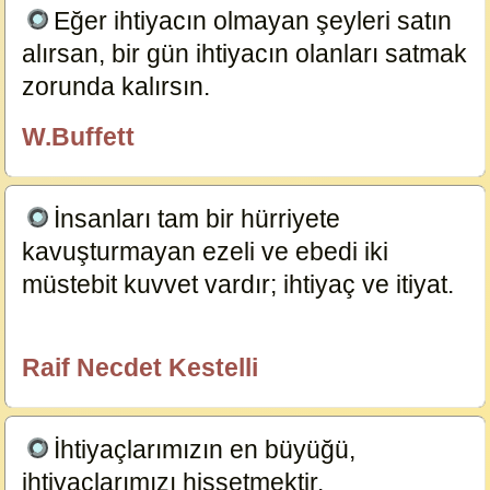
Eğer ihtiyacın olmayan şeyleri satın
alırsan, bir gün ihtiyacın olanları satmak
zorunda kalırsın.
19080
W.Buffett
dersimiz.com
İnsanları tam bir hürriyete
kavuşturmayan ezeli ve ebedi iki
müstebit kuvvet vardır; ihtiyaç ve itiyat.
15451
Raif Necdet Kestelli
özlügüzelsözler.com
İhtiyaçlarımızın en büyüğü,
ihtiyaçlarımızı hissetmektir.
15450