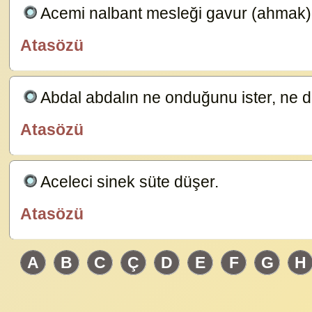
Acemi nalbant mesleği gavur (ahmak)
Atasözü
özlügüzelsözler.com
Abdal abdalın ne onduğunu ister, ne 
Atasözü
özlügüzelsözler.com
Aceleci sinek süte düşer.
23583
Atasözü
özlügüzelsözler.com
A
B
C
Ç
D
E
F
G
H