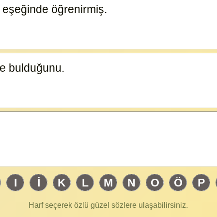
 eşeğinde öğrenirmiş.
23585
de bulduğunu.
23584
I
İ
K
L
M
N
O
Ö
P
Harf seçerek özlü güzel sözlere ulaşabilirsiniz.