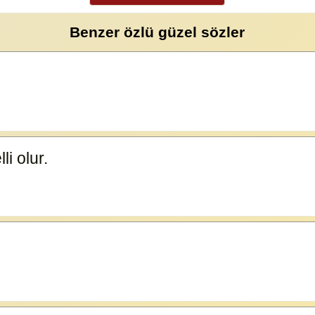
Benzer özlü güzel sözler
li olur.
23591