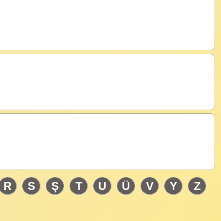
R
S
Ş
T
U
Ü
V
Y
Z