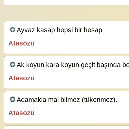
Ayvaz kasap hepsi bir hesap.
23629
Atasözü
özlügüzelsözler.com
Ak koyun kara koyun geçit başında bel
Atasözü
özlügüzelsözler.com
Adamakla mal bitmez (tükenmez).
23587
Atasözü
özlügüzelsözler.com