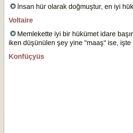
İnsan hür olarak doğmuştur, en iyi h
Voltaire
özlügüzelsözler.com
Memlekette iyi bir hükümet idare baş
iken düşünülen şey yine "maaş" ise, işte 
Konfüçyüs
özlügüzelsözler.com