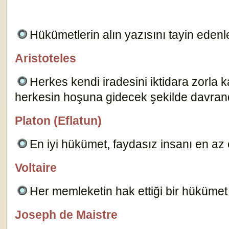
Hükümetlerin alın yazısını tayin edenle
Aristoteles
özlügüzelsözler.com
Herkes kendi iradesini iktidara zorla k
herkesin hoşuna gidecek şekilde davrand
Platon (Eflatun)
özlügüzelsözler.com
En iyi hükümet, faydasız insanı en az
Voltaire
özlügüzelsözler.com
Her memleketin hak ettiği bir hükümet
Joseph de Maistre
özlügüzelsözler.com