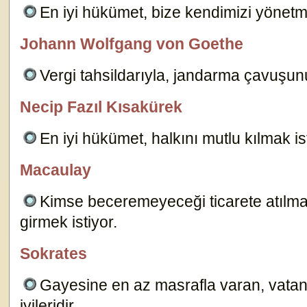
En iyi hükümet, bize kendimizi yönetm
Johann Wolfgang von Goethe
özlügüzelsözler.com
Vergi tahsildarıyla, jandarma çavuşunu
Necip Fazıl Kısakürek
özlügüzelsözler.com
En iyi hükümet, halkını mutlu kılmak i
Macaulay
özlügüzelsözler.com
Kimse beceremeyeceği ticarete atılmaz
girmek istiyor.
15183
Sokrates
özlügüzelsözler.com
Gayesine en az masrafla varan, vatan
iyileridir.