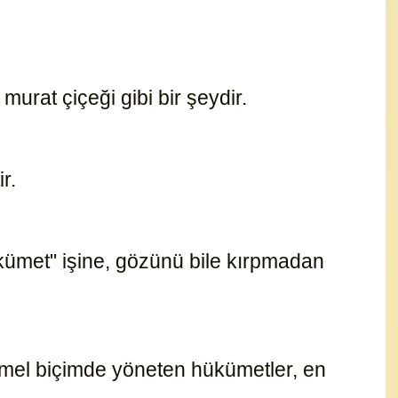
murat çiçeği gibi bir şeydir.
15188
ir.
15171
kümet" işine, gözünü bile kırpmadan
mmel biçimde yöneten hükümetler, en