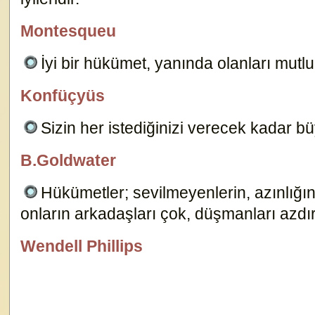
15173
Montesqueu
özlügüzelsözler.com
İyi bir hükümet, yanında olanları mutlu
Konfüçyüs
özlügüzelsözler.com
Sizin her istediğinizi verecek kadar b
B.Goldwater
özlügüzelsözler.com
Hükümetler; sevilmeyenlerin, azınlığın 
onların arkadaşları çok, düşmanları azdı
Wendell Phillips
özlügüzelsözler.com