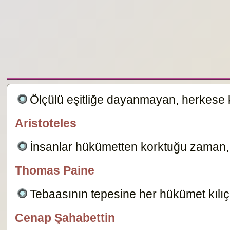
Ölçülü eşitliğe dayanmayan, herkese 
Aristoteles
özlügüzelsözler.com
İnsanlar hükümetten korktuğu zaman, 
Thomas Paine
Kral
Tebaasının tepesine her hükümet kılıç as
Cenap Şahabettin
özlügüzelsözler.com