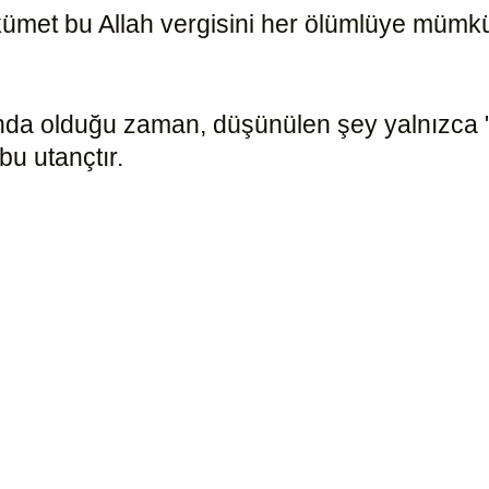
ükümet bu Allah vergisini her ölümlüye müm
ında olduğu zaman, düşünülen şey yalnızca 
bu utançtır.
15184