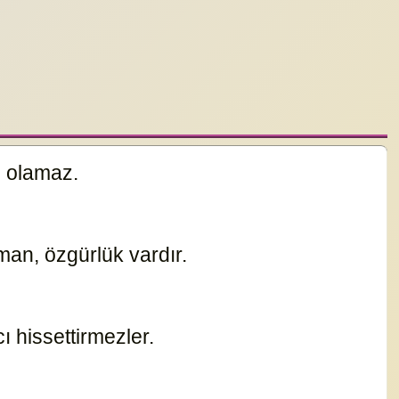
i olamaz.
15185
man, özgürlük vardır.
19672
cı hissettirmezler.
15187