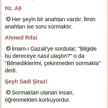
Hz. Ali
özlügüzelsözler.com
Her şeyin bir anahtarı vardır. İlmin
anahtarı ise soru sormaktır.
8430
Ahmed Rıfai
özlügüzelsözler.com
İmam-ı Gazali'ye sordular; "Bilgide
bu dereceye nasıl ulaştın?" o da
"Bilmediklerimi, çekinmeden sormakla"
dedi.
8432
Şeyh Sadi Şirazi
özlügüzelsözler.com
Sormaktan utanan insan,
öğrenmekten korkuyordur.
8440