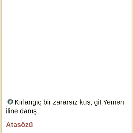
Kırlangıç bir zararsız kuş; git Yemen
iline danış.
22738
Atasözü
özlügüzelsözler.com