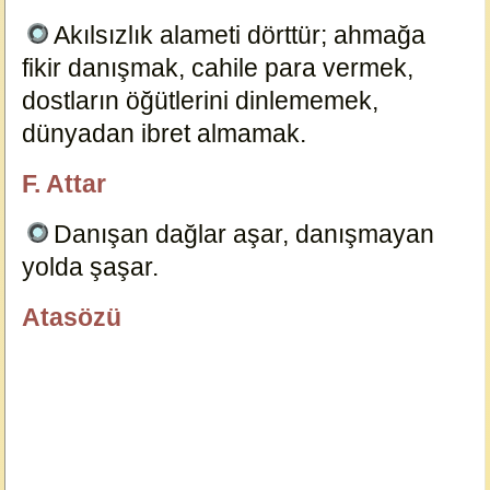
Akılsızlık alameti dörttür; ahmağa
fikir danışmak, cahile para vermek,
dostların öğütlerini dinlememek,
dünyadan ibret almamak.
7943
F. Attar
özlügüzelsözler.com
Danışan dağlar aşar, danışmayan
yolda şaşar.
20162
Atasözü
özlügüzelsözler.com