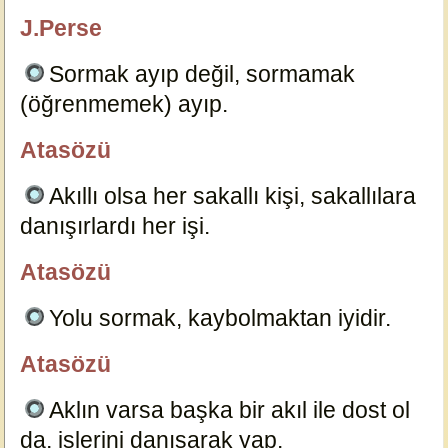
J.Perse
özlügüzelsözler.com
Sormak ayıp değil, sormamak
(öğrenmemek) ayıp.
23720
Atasözü
özlügüzelsözler.com
Akıllı olsa her sakallı kişi, sakallılara
danışırlardı her işi.
22081
Atasözü
özlügüzelsözler.com
Yolu sormak, kaybolmaktan iyidir.
23737
Atasözü
özlügüzelsözler.com
Aklın varsa başka bir akıl ile dost ol
da, işlerini danışarak yap.
7964