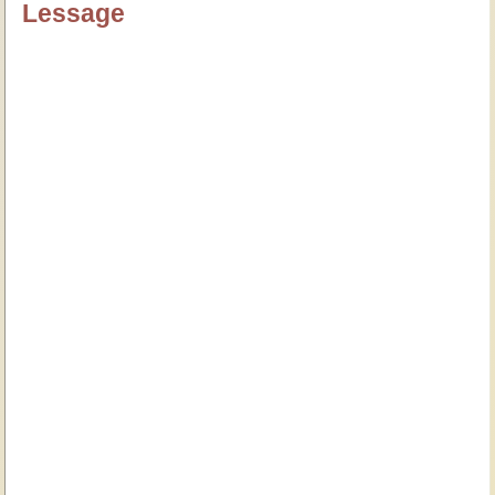
Lessage
özlügüzelsözler.com