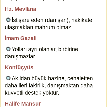
Hz. Mevlâna
özlügüzelsözler.com
İstişare eden (danışan), hakikate
ulaşmaktan mahrum olmaz.
12707
İmam Gazali
özlügüzelsözler.com
Yolları ayrı olanlar, birbirine
danışmazlar.
3282
Konfüçyüs
özlügüzelsözler.com
Akıldan büyük hazine, cehaletten
daha ileri fakirlik, danışmaktan daha
kuvvetli destek yoktur.
7875
Halife Mansur
özlügüzelsözler.com