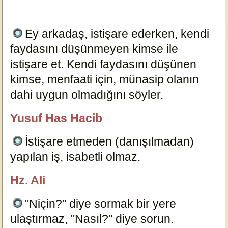
Ey arkadaş, istişare ederken, kendi
faydasını düşünmeyen kimse ile
istişare et. Kendi faydasını düşünen
kimse, menfaati için, münasip olanın
dahi uygun olmadığını söyler.
23851
Yusuf Has Hacib
özlügüzelsözler.com
İstişare etmeden (danışılmadan)
yapılan iş, isabetli olmaz.
16205
Hz. Ali
özlügüzelsözler.com
"Niçin?" diye sormak bir yere
ulaştırmaz, "Nasıl?" diye sorun.
8436