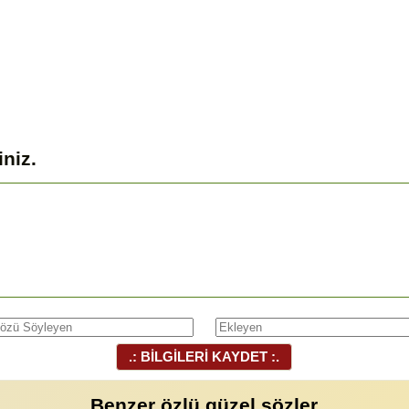
iniz.
.: BİLGİLERİ KAYDET :.
Benzer özlü güzel sözler