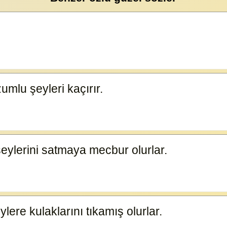
mlu şeyleri kaçırır.
10532
 şeylerini satmaya mecbur olurlar.
10530
lere kulaklarını tıkamış olurlar.
10529