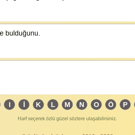
de bulduğunu.
23584
I
İ
K
L
M
N
O
Ö
P
Harf seçerek özlü güzel sözlere ulaşabilirsiniz.