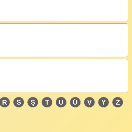
R
S
Ş
T
U
Ü
V
Y
Z