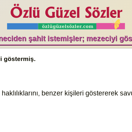
eciden şahit istemişler; mezeciyi gös
i göstermiş.
aklılıklarını, benzer kişileri göstererek sav