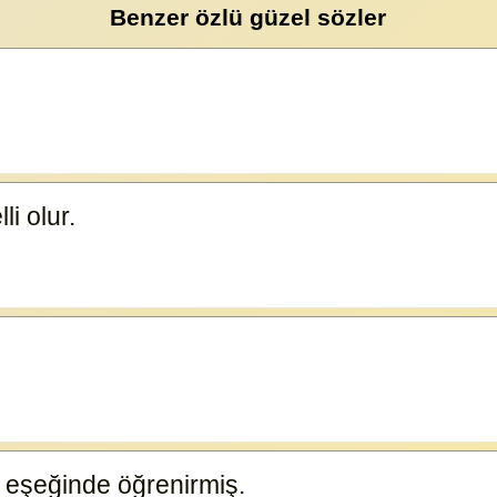
Benzer özlü güzel sözler
li olur.
23591
 eşeğinde öğrenirmiş.
23585