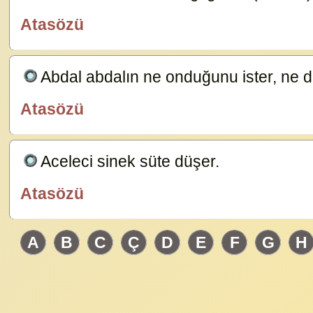
Atasözü
özlügüzelsözler.com
Abdal abdalın ne onduğunu ister, ne 
Atasözü
özlügüzelsözler.com
Aceleci sinek süte düşer.
23583
Atasözü
özlügüzelsözler.com
A
B
C
Ç
D
E
F
G
H