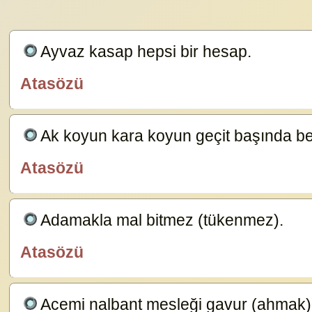
Ayvaz kasap hepsi bir hesap.
23629
Atasözü
özlügüzelsözler.com
Ak koyun kara koyun geçit başında bel
Atasözü
özlügüzelsözler.com
Adamakla mal bitmez (tükenmez).
23587
Atasözü
özlügüzelsözler.com
Acemi nalbant mesleği gavur (ahmak)