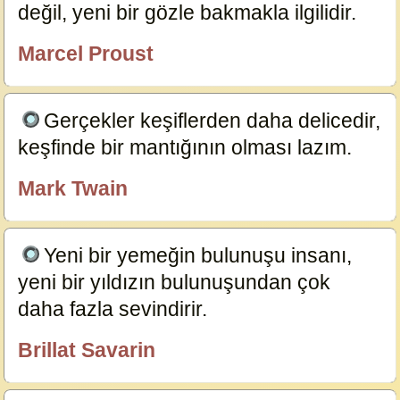
değil, yeni bir gözle bakmakla ilgilidir.
19417
Marcel Proust
özlügüzelsözler.com
Gerçekler keşiflerden daha delicedir,
keşfinde bir mantığının olması lazım.
19287
Mark Twain
özlügüzelsözler.com
Yeni bir yemeğin bulunuşu insanı,
yeni bir yıldızın bulunuşundan çok
daha fazla sevindirir.
17567
Brillat Savarin
özlügüzelsözler.com