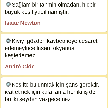
Sağlam bir tahmin olmadan, hiçbir
büyük keşif yapılmamıştır.
17565
Isaac Newton
özlügüzelsözler.com
Kıyıyı gözden kaybetmeye cesaret
edemeyince insan, okyanus
keşfedemez.
17561
André Gide
özlügüzelsözler.com
Keşifte bulunmak için şans gerektir,
icat etmek için kafa; ama her iki iş de
bu iki şeyden vazgeçemez.
17559