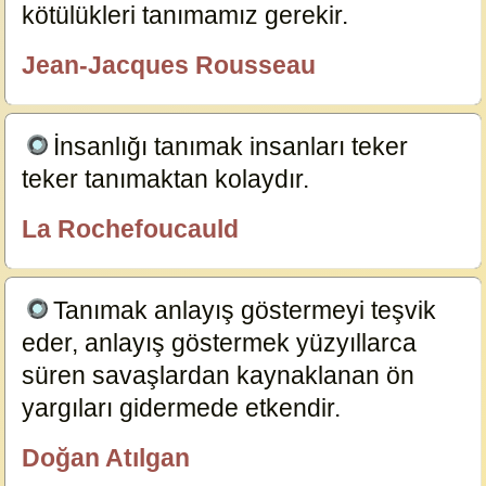
kötülükleri tanımamız gerekir.
19415
Jean-Jacques Rousseau
özlügüzelsözler.com
İnsanlığı tanımak insanları teker
teker tanımaktan kolaydır.
19337
La Rochefoucauld
özlügüzelsözler.com
Tanımak anlayış göstermeyi teşvik
eder, anlayış göstermek yüzyıllarca
süren savaşlardan kaynaklanan ön
yargıları gidermede etkendir.
5423
Doğan Atılgan
özlügüzelsözler.com