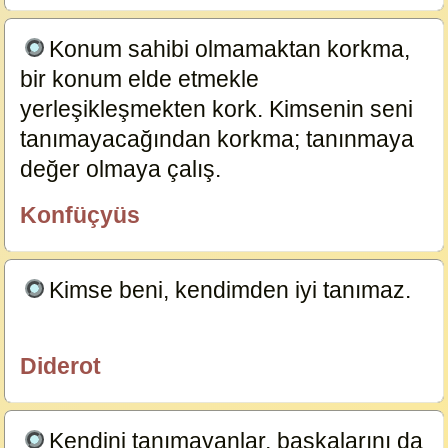
Konum sahibi olmamaktan korkma,
bir konum elde etmekle
yerleşikleşmekten kork. Kimsenin seni
tanımayacağından korkma; tanınmaya
değer olmaya çalış.
5421
Konfüçyüs
özlügüzelsözler.com
Kimse beni, kendimden iyi tanımaz.
5420
Diderot
özlügüzelsözler.com
Kendini tanımayanlar, başkalarını da