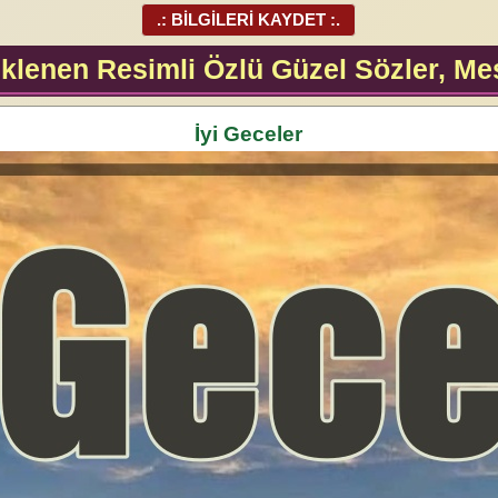
.: BİLGİLERİ KAYDET :.
klenen Resimli Özlü Güzel Sözler, Mes
İyi Geceler