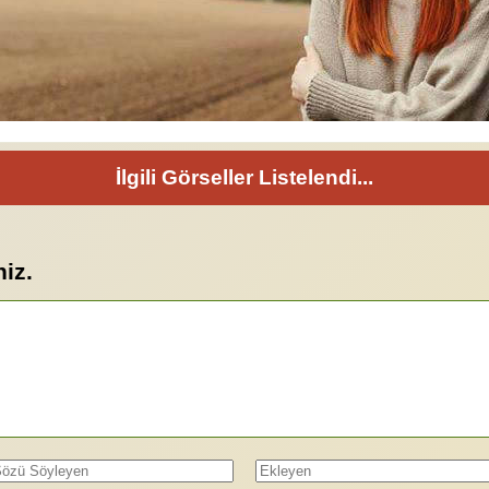
İlgili Görseller Listelendi...
niz.