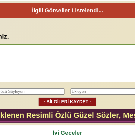
İlgili Görseller Listelendi...
niz.
.: BİLGİLERİ KAYDET :.
klenen Resimli Özlü Güzel Sözler, Mes
İyi Geceler