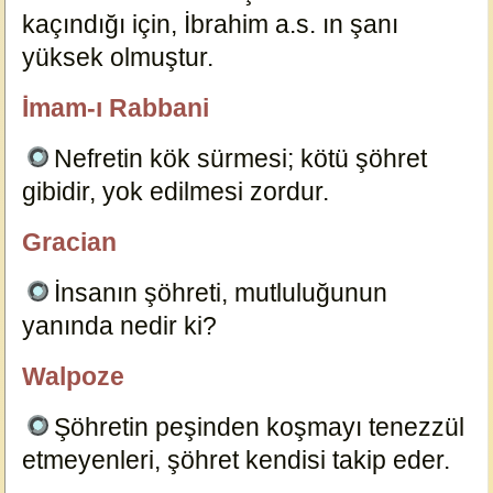
kaçındığı için, İbrahim a.s. ın şanı
yüksek olmuştur.
6947
İmam-ı Rabbani
özlügüzelsözler.com
Nefretin kök sürmesi; kötü şöhret
gibidir, yok edilmesi zordur.
12756
Gracian
özlügüzelsözler.com
İnsanın şöhreti, mutluluğunun
yanında nedir ki?
6953
Walpoze
özlügüzelsözler.com
Şöhretin peşinden koşmayı tenezzül
etmeyenleri, şöhret kendisi takip eder.
6973