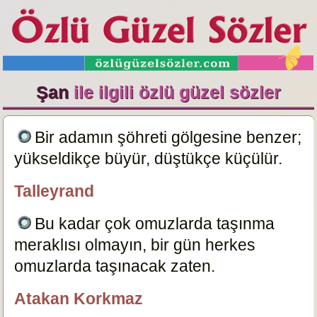
Şan
ile ilgili özlü güzel sözler
Bir adamın şöhreti gölgesine benzer;
yükseldikçe büyür, düştükçe küçülür.
6942
Talleyrand
özlügüzelsözler.com
Bu kadar çok omuzlarda taşınma
meraklısı olmayın, bir gün herkes
omuzlarda taşınacak zaten.
19853
Atakan Korkmaz
özlügüzelsözler.com