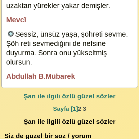
uzaktan yürekler yakar demişler.
6970
Mevcî
özlügüzelsözler.com
Sessiz, ünsüz yaşa, şöhreti sevme.
Şöh reti sevmediğini de nefsine
duyurma. Sonra onu yükseltmiş
olursun.
6957
Abdullah B.Mübarek
özlügüzelsözler.com
Şan
ile ilgili özlü güzel sözler
Sayfa [1]
2
3
Şan ile ilgili özlü güzel sözler
Siz de güzel bir söz / yorum