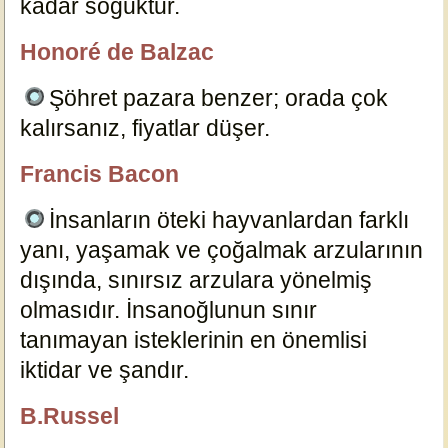
kadar soğuktur.
6969
Honoré de Balzac
özlügüzelsözler.com
Şöhret pazara benzer; orada çok
kalırsanız, fiyatlar düşer.
6968
Francis Bacon
özlügüzelsözler.com
İnsanların öteki hayvanlardan farklı
yanı, yaşamak ve çoğalmak arzularının
dışında, sınırsız arzulara yönelmiş
olmasıdır. İnsanoğlunun sınır
tanımayan isteklerinin en önemlisi
iktidar ve şandır.
6954
B.Russel
özlügüzelsözler.com