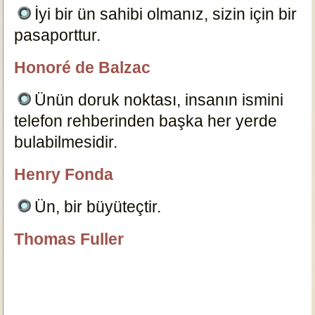
İyi bir ün sahibi olmanız, sizin için bir
pasaporttur.
6955
Honoré de Balzac
özlügüzelsözler.com
Ünün doruk noktası, insanın ismini
telefon rehberinden başka her yerde
bulabilmesidir.
6979
Henry Fonda
özlügüzelsözler.com
Ün, bir büyüteçtir.
6974
Thomas Fuller
özlügüzelsözler.com