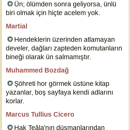
Ün; ölümden sonra geliyorsa, ünlü
biri olmak için hiçte acelem yok.
6975
Martial
özlügüzelsözler.com
Hendeklerin üzerinden atlamayan
develer, dağları zapteden komutanların
bineği olarak ün salmamıştır.
6949
Muhammed Bozdağ
özlügüzelsözler.com
Şöhreti hor görmek üstüne kitap
yazanlar, boş sayfaya kendi adlarını
korlar.
6971
Marcus Tullius Cicero
özlügüzelsözler.com
Hak Teâla'nın düşmanlarından