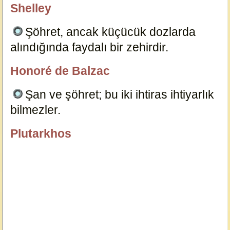
Shelley
özlügüzelsözler.com
Şöhret, ancak küçücük dozlarda
alındığında faydalı bir zehirdir.
6959
Honoré de Balzac
özlügüzelsözler.com
Şan ve şöhret; bu iki ihtiras ihtiyarlık
bilmezler.
6958
Plutarkhos
özlügüzelsözler.com