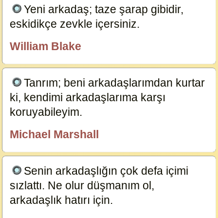
Yeni arkadaş; taze şarap gibidir,
eskidikçe zevkle içersiniz.
3815
William Blake
özlügüzelsözler.com
Tanrım; beni arkadaşlarımdan kurtar
ki, kendimi arkadaşlarıma karşı
koruyabileyim.
3814
Michael Marshall
özlügüzelsözler.com
Senin arkadaşlığın çok defa içimi
sızlattı. Ne olur düşmanım ol,
arkadaşlık hatırı için.
3813