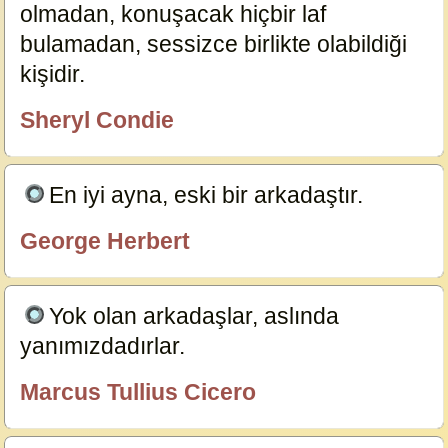
olmadan, konuşacak hiçbir laf
bulamadan, sessizce birlikte olabildiği
kişidir.
19238
Sheryl Condie
özlügüzelsözler.com
En iyi ayna, eski bir arkadaştır.
5136
George Herbert
özlügüzelsözler.com
Yok olan arkadaşlar, aslında
yanımızdadırlar.
3816
Marcus Tullius Cicero
özlügüzelsözler.com