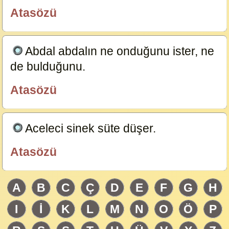
Atasözü
özlügüzelsözler.com
Abdal abdalın ne onduğunu ister, ne
de bulduğunu.
23584
Atasözü
özlügüzelsözler.com
Aceleci sinek süte düşer.
23583
Atasözü
özlügüzelsözler.com
A
B
C
Ç
D
E
F
G
H
I
İ
K
L
M
N
O
Ö
P