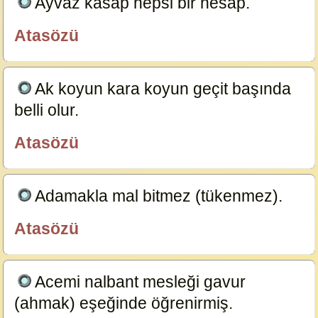
Ayvaz kasap hepsi bir hesap.
23629
Atasözü
özlügüzelsözler.com
Ak koyun kara koyun geçit başında
belli olur.
23591
Atasözü
özlügüzelsözler.com
Adamakla mal bitmez (tükenmez).
23587
Atasözü
özlügüzelsözler.com
Acemi nalbant mesleği gavur
(ahmak) eşeğinde öğrenirmiş.
23585