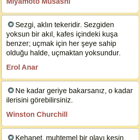
Miyamoto Musashi
özlügüzelsözler.com
Sezgi, aklın tekeridir. Sezgiden
yoksun bir akıl, kafes içindeki kuşa
benzer; uçmak için her şeye sahip
olduğu halde, uçmaktan yoksundur.
15655
Erol Anar
özlügüzelsözler.com
Ne kadar geriye bakarsanız, o kadar
ilerisini görebilirsiniz.
15654
Winston Churchill
özlügüzelsözler.com
Kehanet, muhtemel bir olayı kesin