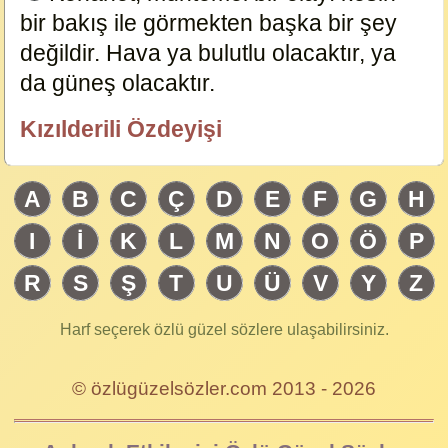
bir bakış ile görmekten başka bir şey
değildir. Hava ya bulutlu olacaktır, ya
da güneş olacaktır.
15653
Kızılderili Özdeyişi
özlügüzelsözler.com
A
B
C
Ç
D
E
F
G
H
I
İ
K
L
M
N
O
Ö
P
R
S
Ş
T
U
Ü
V
Y
Z
Harf seçerek özlü güzel sözlere ulaşabilirsiniz.
© özlügüzelsözler.com 2013 - 2026