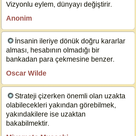
Vizyonlu eylem, dünyayı değiştirir.
19242
Anonim
özlügüzelsözler.com
İnsanin ileriye dönük doğru kararlar
alması, hesabının olmadığı bir
bankadan para çekmesine benzer.
19178
Oscar Wilde
özlügüzelsözler.com
Strateji çizerken önemli olan uzakta
olabilecekleri yakından görebilmek,
yakındakilere ise uzaktan
bakabilmektir.
15656