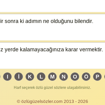
r sonra ki adımın ne olduğunu bilendir.
5941
nuz yerde kalamayacağınıza karar vermektir.
I
İ
K
L
M
N
O
Ö
P
Harf seçerek özlü güzel sözlere ulaşabilirsiniz.
© özlügüzelsözler.com 2013 - 2026