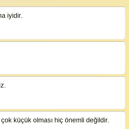
 iyidir.
5945
iz.
5943
 çok küçük olması hiç önemli değildir.
5942