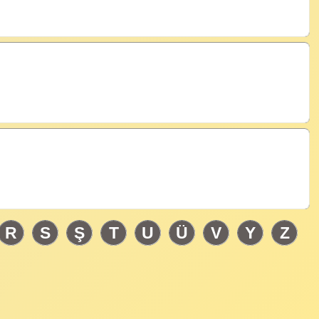
5940
R
S
Ş
T
U
Ü
V
Y
Z