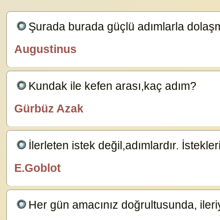
Şurada burada güçlü adımlarla dolaş
Augustinus
özlügüzelsözler.com
Kundak ile kefen arası,kaç adım?
5944
Gürbüz Azak
özlügüzelsözler.com
İlerleten istek değil,adımlardır. İstekle
E.Goblot
özlügüzelsözler.com
Her gün amacınız doğrultusunda, ileri