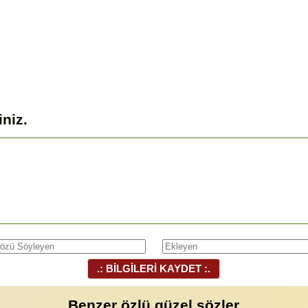
iniz.
.: BİLGİLERİ KAYDET :.
Benzer özlü güzel sözler