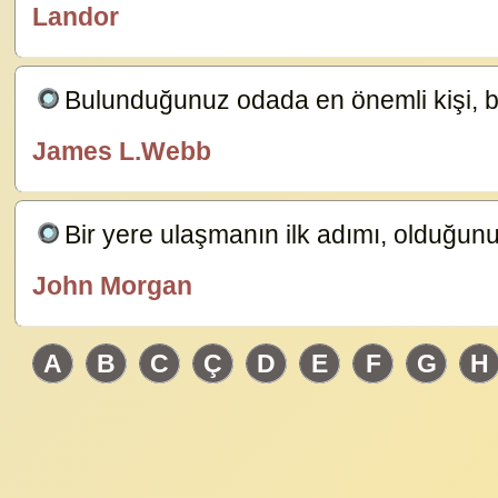
Landor
özlügüzelsözler.com
Bulunduğunuz odada en önemli kişi, bi
James L.Webb
özlügüzelsözler.com
Bir yere ulaşmanın ilk adımı, olduğu
John Morgan
özlügüzelsözler.com
A
B
C
Ç
D
E
F
G
H