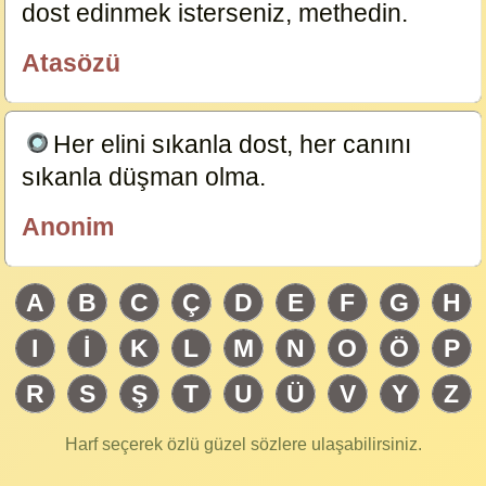
dost edinmek isterseniz, methedin.
23695
Atasözü
özlügüzelsözler.com
Her elini sıkanla dost, her canını
sıkanla düşman olma.
19884
Anonim
Dersimiz.com
A
B
C
Ç
D
E
F
G
H
I
İ
K
L
M
N
O
Ö
P
R
S
Ş
T
U
Ü
V
Y
Z
Harf seçerek özlü güzel sözlere ulaşabilirsiniz.