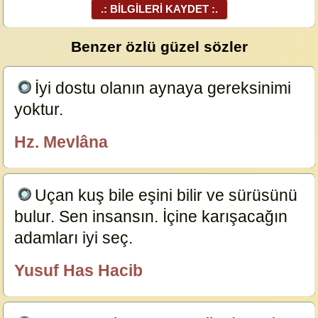
.: BİLGİLERİ KAYDET :.
Benzer özlü güzel sözler
İyi dostu olanın aynaya gereksinimi
yoktur.
23875
Hz. Mevlâna
özlügüzelsözler.com
Uçan kuş bile eşini bilir ve sürüsünü
bulur. Sen insansın. İçine karışacağın
adamları iyi seç.
23846
Yusuf Has Hacib
özlügüzelsözler.com