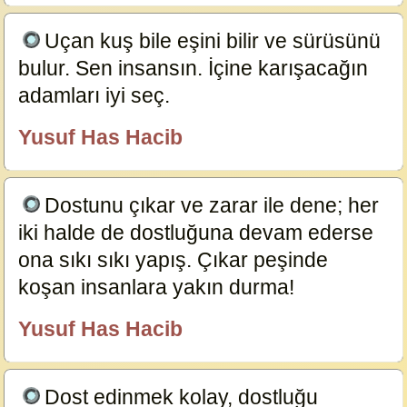
Uçan kuş bile eşini bilir ve sürüsünü
bulur. Sen insansın. İçine karışacağın
adamları iyi seç.
23846
Yusuf Has Hacib
özlügüzelsözler.com
Dostunu çıkar ve zarar ile dene; her
iki halde de dostluğuna devam ederse
ona sıkı sıkı yapış. Çıkar peşinde
koşan insanlara yakın durma!
23838
Yusuf Has Hacib
özlügüzelsözler.com
Dost edinmek kolay, dostluğu