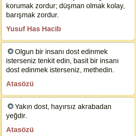
korumak zordur; düşman olmak kolay,
barışmak zordur.
23834
Yusuf Has Hacib
özlügüzelsözler.com
Olgun bir insanı dost edinmek
isterseniz tenkit edin, basit bir insanı
dost edinmek isterseniz, methedin.
23695
Atasözü
özlügüzelsözler.com
Yakın dost, hayırsız akrabadan
yeğdir.
21777
Atasözü
özlügüzelsözler.com