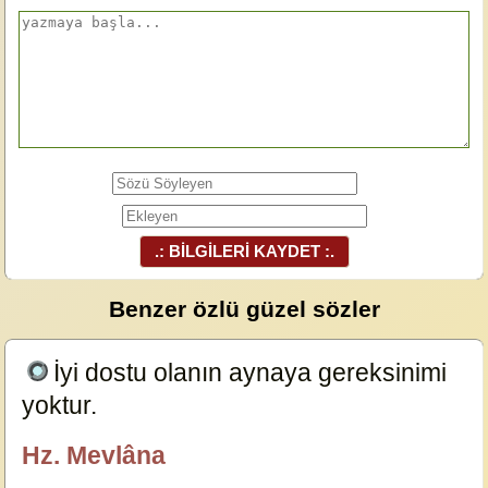
.: BİLGİLERİ KAYDET :.
Benzer özlü güzel sözler
İyi dostu olanın aynaya gereksinimi
yoktur.
23875
Hz. Mevlâna
özlügüzelsözler.com